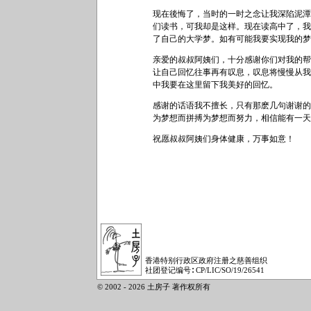
现在後悔了，当时的一时之念让我深陷泥潭
们读书，可我却是这样。现在读高中了，我
了自己的大学梦。如有可能我要实现我的梦
亲爱的叔叔阿姨们，十分感谢你们对我的帮
让自己回忆往事再有叹息，叹息将慢慢从我
中我要在这里留下我美好的回忆。
感谢的话语我不擅长，只有那麽几句谢谢的
为梦想而拼搏为梦想而努力，相信能有一天
祝愿叔叔阿姨们身体健康，万事如意！
香港特别行政区政府注册之慈善组织
社团登记编号∶ CP/LIC/SO/19/26541
© 2002 - 2026 土房子 著作权所有